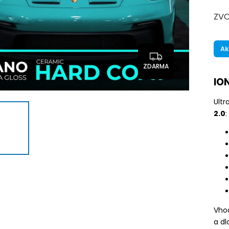
ZVO
Ak
ZDARMA
IO
Ultr
2.0
:
Vhod
a dl