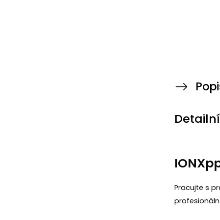
Popi
Detailn
IONXpp
Pracujte s p
profesionáln