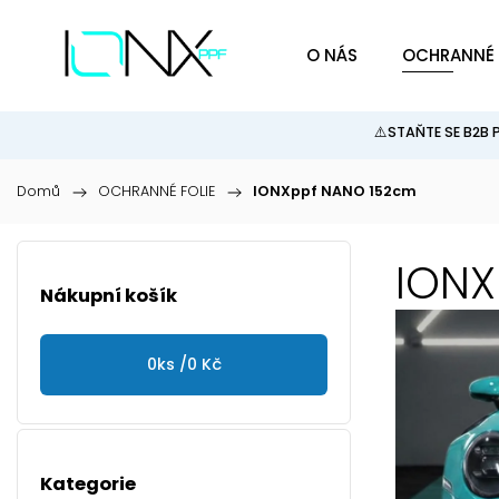
O NÁS
OCHRANNÉ 
⚠️STAŇTE SE B2B 
Domů
/
OCHRANNÉ FOLIE
/
IONXppf NANO 152cm
IONX
Nákupní košík
0
ks /
0 Kč
Kategorie