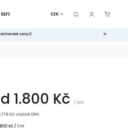
REFERENCE
INSTALAČNÍ STUDIO
KONTAKTY
Wr
CZK
partnerské ceny🛒
od
1.800 Kč
/ bm
2.178 Kč
včetně DPH
.800 Kč / 1 m