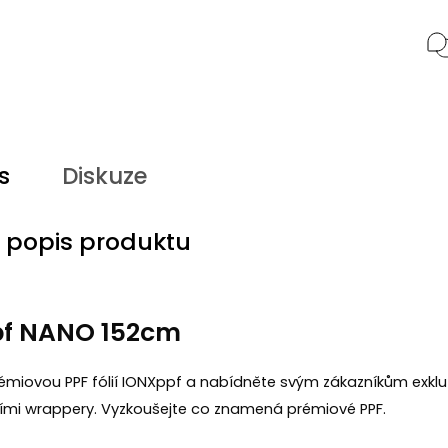
s
Diskuze
í popis produktu
f NANO 152cm
rémiovou PPF fólií IONXppf a nabídněte svým zákazníkům exklu
ími wrappery. Vyzkoušejte co znamená prémiové PPF.