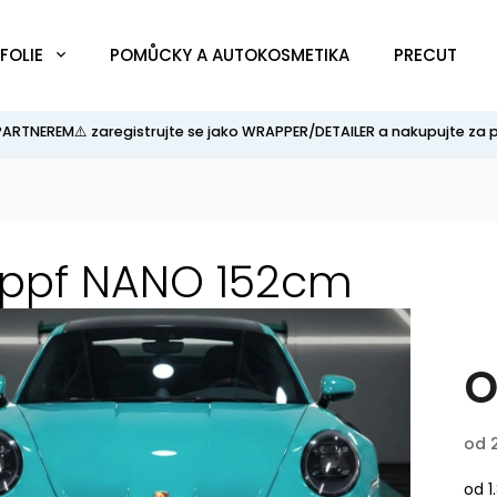
FOLIE
POMŮCKY A AUTOKOSMETIKA
PRECUT
PARTNEREM⚠️ zaregistrujte se jako WRAPPER/DETAILER a nakupujte za 
ppf NANO 152cm
od
od 1