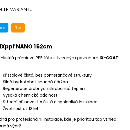
LTE VARIANTU
ce
Tip
NXppf NANO 152cm
a-lesklá prémiová PPF fólie s tvrzeným povrchem
IX-COAT
Křišťálově čistá, bez pomerančové struktury
Silně hydrofobní, snadná údržba
Regenerace drobných škrábanců teplem
Vysoká chemická odolnost
Střední přilnavost = čistá a spolehlivá instalace
Životnost až 12 let
ná pro profesionální instalace, kde je prioritou top vzhled
ouhá výdrž.