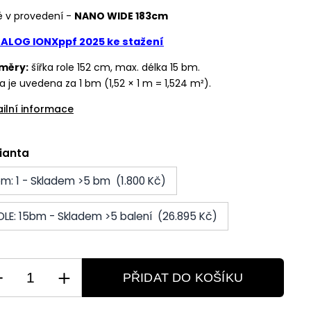
é v provedení -
NANO WIDE 183cm
ALOG IONXppf 2025 ke stažení
měry:
šířka role 152 cm, max. délka 15 bm.
 je uvedena za 1 bm (1,52 × 1 m = 1,524 m²).
ailní informace
ianta
bm: 1 - Skladem >5 bm (1.800 Kč)
OLE: 15bm - Skladem >5 balení (26.895 Kč)
PŘIDAT DO KOŠÍKU