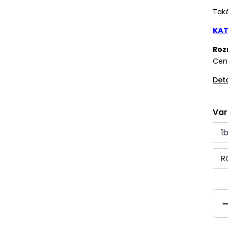
Tak
KAT
Roz
Cena
Det
Var
1
R