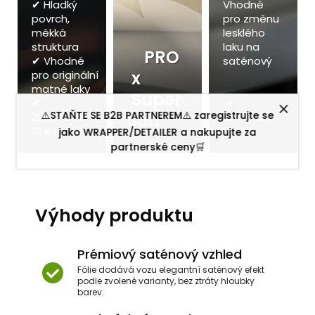
✔ Hladký
Vhodné
povrch,
pro změnu
měkká
lesklého
struktura
laku na
PRO
✔ Vhodné
saténový
x
pro originální
matné laky
Super
✔
✔
⚠️STAŇTE SE B2B PARTNEREM⚠️ zaregistrujte se
Soft
Životnost:
Životnost:
10 let
8 let
jako WRAPPER/DETAILER a nakupujte za
partnerské ceny🛒
Výhody produktu
Prémiový saténový vzhled
Fólie dodává vozu elegantní saténový efekt
podle zvolené varianty, bez ztráty hloubky
barev.