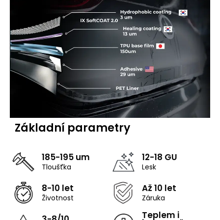
Základní parametry
185-195 um
12-18 GU
Tloušťka
Lesk
8-10 let
Až 10 let
Životnost
Záruka
Teplem i
3-8/10