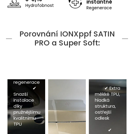
instantně
Hydrofobnost
Regenerace
SATIN
SATIN
Super
Porovnání IONXppf SATIN
PRO
Soft
PRO a Super Soft:
✔
✔ Rychlá
Vylepšený coating
regenerace
= silná
a velmi
hydrofobita
snadná
a
instalace
regenerace
✔
✔ Extra
Snazší
měkké TPU,
instalace
hladká
díky
struktura,
pružnějšímu
ostřejší
kvalitnímu
odlesk
TPU
✔