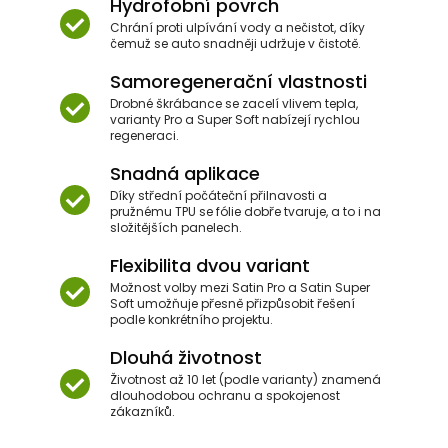
Hydrofobní povrch
Chrání proti ulpívání vody a nečistot, díky
čemuž se auto snadněji udržuje v čistotě.
Samoregenerační vlastnosti
Drobné škrábance se zacelí vlivem tepla,
varianty Pro a Super Soft nabízejí rychlou
regeneraci.
Snadná aplikace
Díky střední počáteční přilnavosti a
pružnému TPU se fólie dobře tvaruje, a to i na
složitějších panelech.
Flexibilita dvou variant
Možnost volby mezi Satin Pro a Satin Super
Soft umožňuje přesně přizpůsobit řešení
podle konkrétního projektu.
Dlouhá životnost
Životnost až 10 let (podle varianty) znamená
dlouhodobou ochranu a spokojenost
zákazníků.