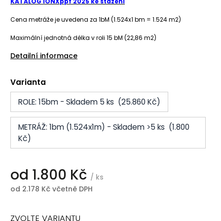
KATALOG IONXppf 2025 ke stažení
Cena metráže je uvedena za 1bM (1.524x1 bm = 1.524 m2)
Maximální jednotná délka v roli 15 bM (22,86 m2)
Detailní informace
Varianta
ROLE: 15bm - Skladem 5 ks (25.860 Kč)
METRÁŽ: 1bm (1.524x1m) - Skladem >5 ks (1.800
Kč)
od
1.800 Kč
/ ks
od
2.178 Kč
včetně DPH
ZVOLTE VARIANTU