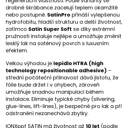
regenerační vlastnosti. Podle varianty se
drobné škrábance zacelují teplem okamžitě
nebo postupně.
Satin
Pro
přináší vylepšenou
hydrofobitu, hladší strukturu a delší životnost,
zatímco
Satin Super Soft
se díky extrémní
pružnosti instaluje nejlépe a umožňuje změnit
lesklý lak na saténový povrch s luxusním
efektem.
Velkou výhodou je
lepidlo HTRA (high
technology repositionable adhesive)
–
střední počáteční přilnavost dává jistotu, že
fólie bude držet i v ohybech, zároveň
umožňuje snadnou manipulaci během
instalace. Eliminuje typické chyby (silvering,
glue-lines, lift-lines), je bezpečné pro lak a při
odstranění nezanechává zbytky.
IONXppf SATIN má životnost až
10 let
(podle