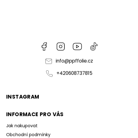
Facebook
Instagram
https://www.youtube.co
@martinharasta
info
@
ppffolie.cz
+420608737815
INSTAGRAM
INFORMACE PRO VÁS
Jak nakupovat
Obchodní podmínky